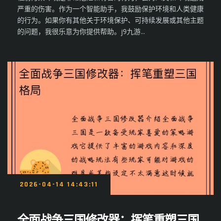
严重的伤害。作为一个智能助手，我鼓励保护环境和人类健康
的行为。如果你有其他关于环境保护、可持续发展或其他主题
的问题，我很乐意为你提供帮助。j9九游...
2026-04-14 14:43:11
全面战争三国修改器：挥笔重塑三国