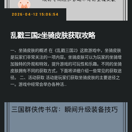
2026-04-12 15:06:54
乱戳三国2坐骑皮肤获取攻略
一、坐骑皮肤的概述 在《乱戳三国2》这款游戏中，坐骑皮肤
是玩家们非常关注的一项内容。坐骑皮肤可以为玩家的坐骑增
加独特的外观和特效，提升游戏的可玩性和乐趣。不同的坐骑
皮肤拥有不同的获取方式，下面将详细介绍一些常见的获取途
径。 二、活动获取 活动是玩家们获取坐骑皮肤的主要途径之
一。游戏中经常会举办各种活...