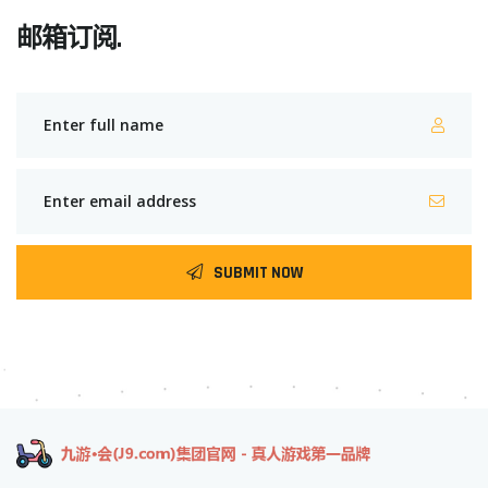
邮箱订阅.
SUBMIT NOW