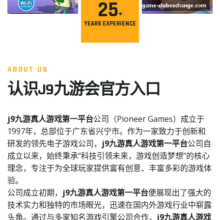
25
YEARS EXPERIENCE
ABOUT US
认识J9九游会官方入口
j9九游真人游戏第一平台
公司（Pioneer Games）成立于
1997年，总部位于广东省兴宁市。作为一家致力于创新和
研发的领先电子游戏公司，
j9九游真人游戏第一平台
公司自
成立以来，始终秉承“科技引领未来，游戏创造梦想”的核心
理念，专注于为全球玩家提供富有创意、丰富多彩的游戏体
验。
公司成立初期，
j9九游真人游戏第一平台
便展现出了强大的
技术实力和独特的市场眼光，迅速在国内外游戏行业中崭露
头角。通过与多家知名游戏引擎公司合作，
j9九游真人游戏