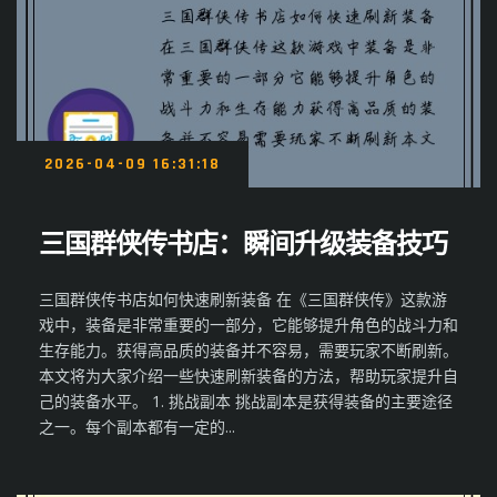
2026-04-09 16:31:18
三国群侠传书店：瞬间升级装备技巧
三国群侠传书店如何快速刷新装备 在《三国群侠传》这款游
戏中，装备是非常重要的一部分，它能够提升角色的战斗力和
生存能力。获得高品质的装备并不容易，需要玩家不断刷新。
本文将为大家介绍一些快速刷新装备的方法，帮助玩家提升自
己的装备水平。 1. 挑战副本 挑战副本是获得装备的主要途径
之一。每个副本都有一定的...