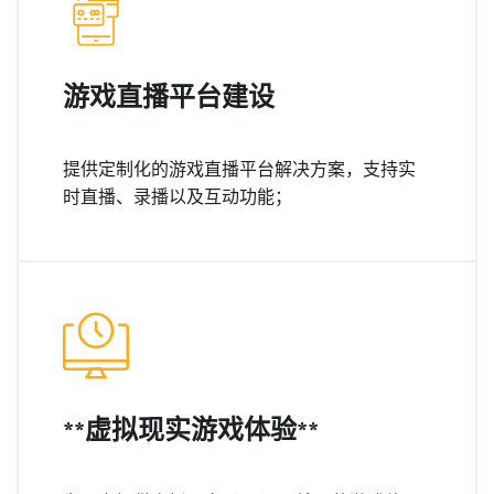
游戏直播平台建设
提供定制化的游戏直播平台解决方案，支持实
时直播、录播以及互动功能；
**虚拟现实游戏体验**