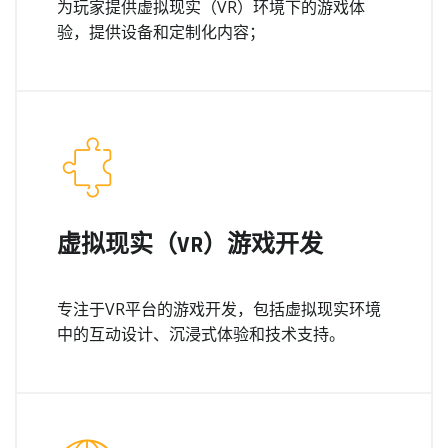
为玩家提供虚拟现实（VR）环境下的游戏体
验，提供设备和定制化内容；
虚拟现实（VR）游戏开发
专注于VR平台的游戏开发，包括虚拟现实环境
中的互动设计、沉浸式体验和技术支持。