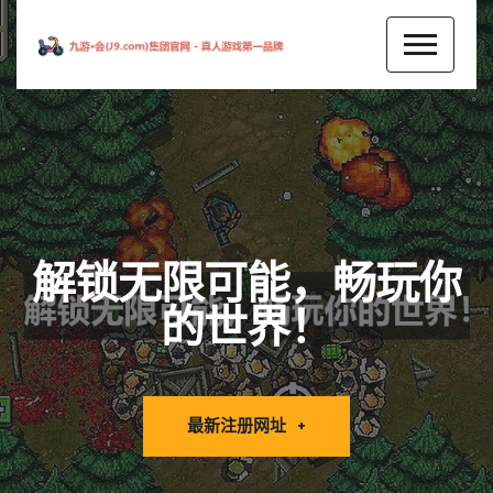
解锁无限可能，畅玩你
的世界！
最新注册网址
+