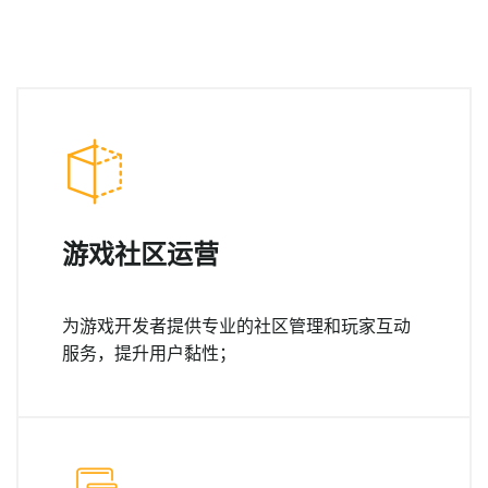
游戏社区运营
为游戏开发者提供专业的社区管理和玩家互动
服务，提升用户黏性；