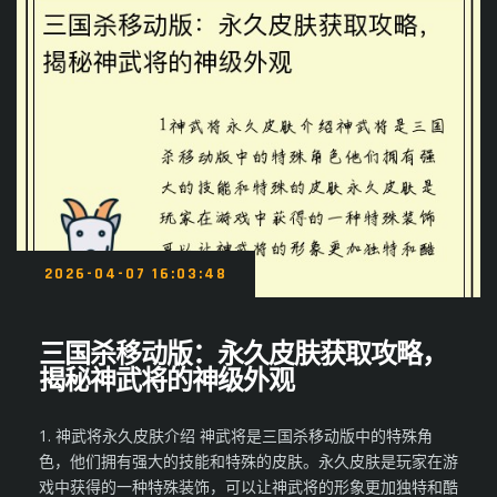
2026-04-07 16:03:48
三国杀移动版：永久皮肤获取攻略，
揭秘神武将的神级外观
1. 神武将永久皮肤介绍 神武将是三国杀移动版中的特殊角
色，他们拥有强大的技能和特殊的皮肤。永久皮肤是玩家在游
戏中获得的一种特殊装饰，可以让神武将的形象更加独特和酷