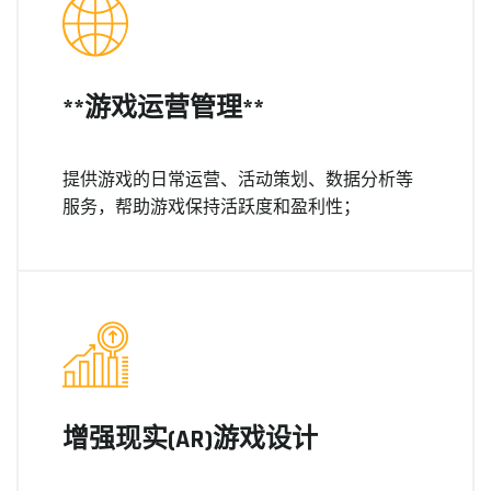
**游戏运营管理**
提供游戏的日常运营、活动策划、数据分析等
服务，帮助游戏保持活跃度和盈利性；
增强现实(AR)游戏设计